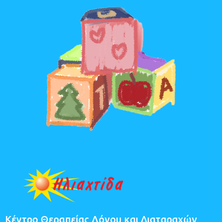
Κέντρο Θεραπείας Λόγου και Διαταραχών